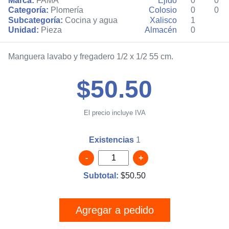
Marca:
FAMA
Ejido
0
0
Categoría:
Plomería
Colosio
0
0
Subcategoría:
Cocina y agua
Xalisco
1
Unidad:
Pieza
Almacén
0
Manguera lavabo y fregadero 1/2 x 1/2 55 cm.
$50.50
El precio incluye IVA
Existencias
1
-
+
Subtotal:
$
50.50
Agregar a pedido