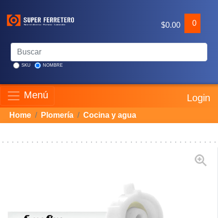
0
$0.00
SKU
NOMBRE
Menú
Login
Home
Plomería
Cocina y agua