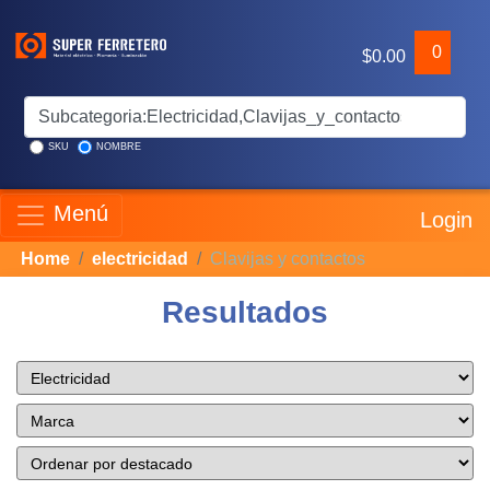
0
$0.00
SKU
NOMBRE
Menú
Login
Home
electricidad
Clavijas y contactos
Resultados