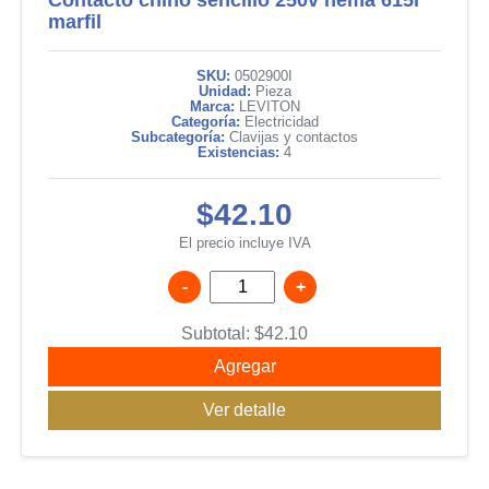
Contacto chino sencillo 250v nema 615r
marfil
SKU:
0502900I
Unidad:
Pieza
Marca:
LEVITON
Categoría:
Electricidad
Subcategoría:
Clavijas y contactos
Existencias:
4
$42.10
El precio incluye IVA
-
+
Subtotal:
$
42.10
Agregar
Ver detalle