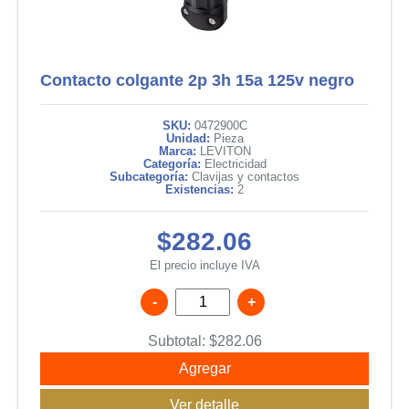
Contacto colgante 2p 3h 15a 125v negro
SKU:
0472900C
Unidad:
Pieza
Marca:
LEVITON
Categoría:
Electricidad
Subcategoría:
Clavijas y contactos
Existencias:
2
$282.06
El precio incluye IVA
-
+
Subtotal:
$
282.06
Agregar
Ver detalle