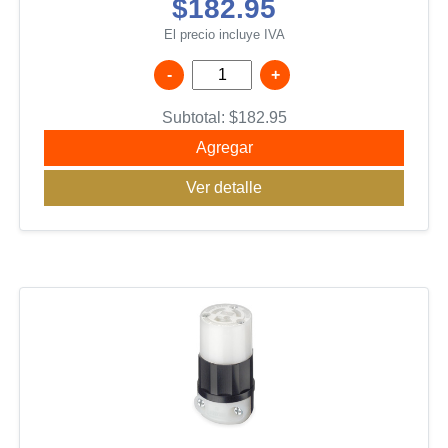
$182.95
El precio incluye IVA
-
+
Subtotal:
$
182.95
Agregar
Ver detalle