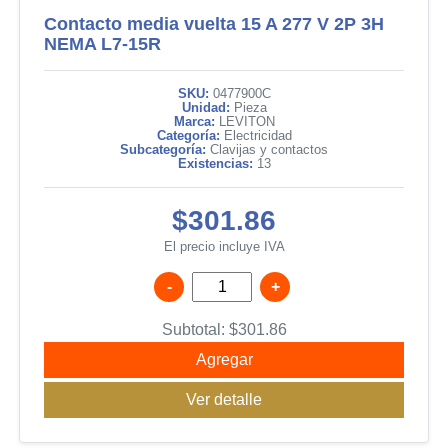
Contacto media vuelta 15 A 277 V 2P 3H
NEMA L7-15R
SKU:
0477900C
Unidad:
Pieza
Marca:
LEVITON
Categoría:
Electricidad
Subcategoría:
Clavijas y contactos
Existencias:
13
$301.86
El precio incluye IVA
-
+
Subtotal:
$
301.86
Agregar
Ver detalle