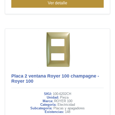
Ver detalle
Placa 2 ventana Royer 100 champagne -
Royer 100
SKU:
100-6202CH
Unidad:
Pieza
Marca:
ROYER 100
Categoría:
Electricidad
Subcategoría:
Placas y apagadores
Existencias:
148