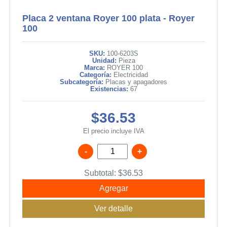
Placa 2 ventana Royer 100 plata - Royer
100
SKU:
100-6203S
Unidad:
Pieza
Marca:
ROYER 100
Categoría:
Electricidad
Subcategoría:
Placas y apagadores
Existencias:
67
$36.53
El precio incluye IVA
-
+
Subtotal:
$
36.53
Agregar
Ver detalle