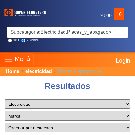
0
$0.00
SKU
NOMBRE
Menú
Login
Home
electricidad
Placas y apagadores
Resultados