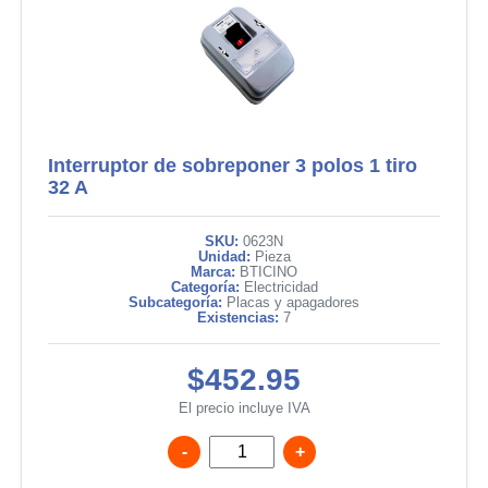
Interruptor de sobreponer 3 polos 1 tiro
32 A
SKU:
0623N
Unidad:
Pieza
Marca:
BTICINO
Categoría:
Electricidad
Subcategoría:
Placas y apagadores
Existencias:
7
$452.95
El precio incluye IVA
-
+