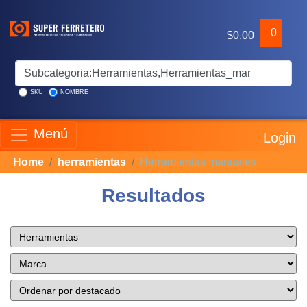
0
$0.00
SKU
NOMBRE
Menú
Login
Home
herramientas
Herramientas manuales
Resultados