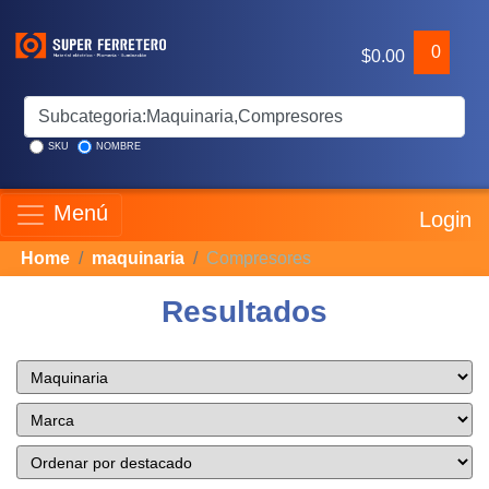
0
$0.00
SKU
NOMBRE
Menú
Login
Home
maquinaria
Compresores
Resultados