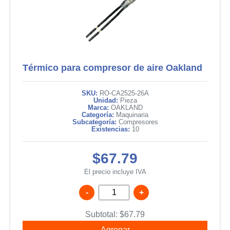
Térmico para compresor de aire Oakland
SKU:
RO-CA2525-26A
Unidad:
Pieza
Marca:
OAKLAND
Categoría:
Maquinaria
Subcategoría:
Compresores
Existencias:
10
$67.79
El precio incluye IVA
-
+
Subtotal:
$
67.79
Agregar